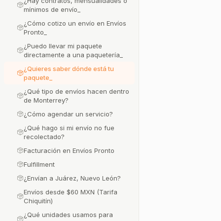
¿Hay contratos, mensualidades o
mínimos de envío_
¿Cómo cotizo un envío en Envíos
Pronto_
¿Puedo llevar mi paquete
directamente a una paquetería_
¿Quieres saber dónde está tu
paquete_
¿Qué tipo de envíos hacen dentro
de Monterrey?
¿Cómo agendar un servicio?
¿Qué hago si mi envío no fue
recolectado?
Facturación en Envíos Pronto
Fulfillment
¿Envían a Juárez, Nuevo León?
Envíos desde $60 MXN (Tarifa
Chiquitín)
¿Qué unidades usamos para