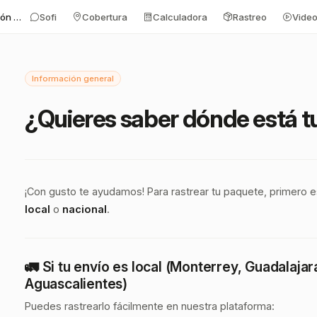
Información general
Sofi
Cobertura
Calculadora
Rastreo
Vide
Información general
¿Quieres saber dónde está t
¡Con gusto te ayudamos! Para rastrear tu paquete, primero e
local
o
nacional
.
🚛
Si tu envío es local (Monterrey, Guadalajara
Aguascalientes)
Puedes rastrearlo fácilmente en nuestra plataforma: