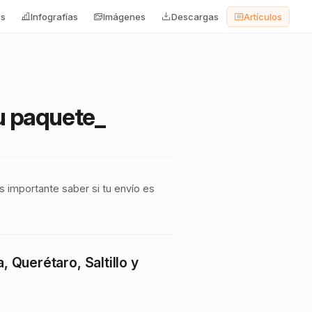
os
Infografías
Imágenes
Descargas
Artículos
u paquete_
s importante saber si tu envío es
, Querétaro, Saltillo y