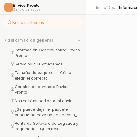
Envíos Pronto
🚀
Inicio
Docs
›
›
Centro de ayuda
Buscar artículos…
Información general
Información General sobre Envíos
Pronto
Servicios que ofrecemos
Tamaño de paquetes - Cómo
elegir el correcto
Canales de contacto Envíos
Pronto
No recibí mi pedido o mi envío
¿Se puede dejar el paquete
aunque no haya nadie en casa_
Renta de Software de Logística y
Paquetería – Quicktraks