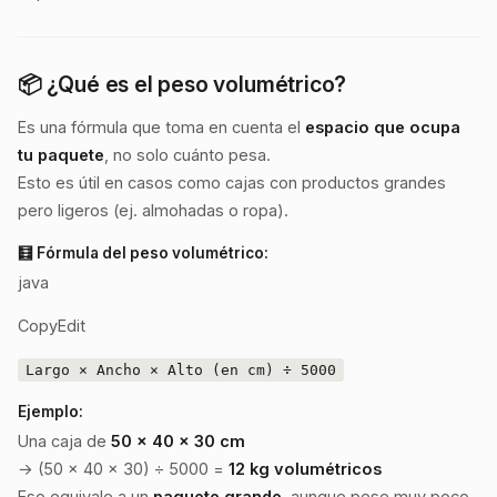
📦 ¿Qué es el peso volumétrico?
Es una fórmula que toma en cuenta el
espacio que ocupa
tu paquete
, no solo cuánto pesa.
Esto es útil en casos como cajas con productos grandes
pero ligeros (ej. almohadas o ropa).
🧮 Fórmula del peso volumétrico:
java
CopyEdit
Largo × Ancho × Alto (en cm) ÷ 5000
Ejemplo:
Una caja de
50 x 40 x 30 cm
→ (50 × 40 × 30) ÷ 5000 =
12 kg volumétricos
Eso equivale a un
paquete grande
, aunque pese muy poco.