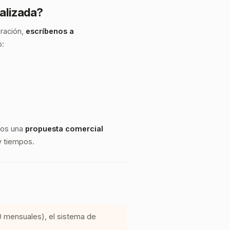
alizada?
eración,
escríbenos a
o:
mos una
propuesta comercial
y tiempos.
0 mensuales), el sistema de