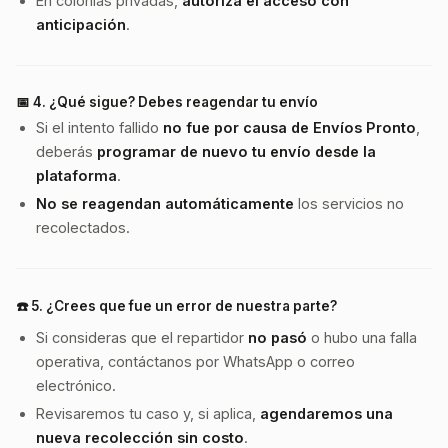
En colonias privadas,
autoriza el acceso con
anticipación
.
📅 4.
¿Qué sigue? Debes reagendar tu envío
Si el intento fallido
no fue por causa de Envíos Pronto
,
deberás
programar de nuevo tu envío desde la
plataforma
.
No se reagendan automáticamente
los servicios no
recolectados.
☎️ 5.
¿Crees que fue un error de nuestra parte?
Si consideras que el repartidor
no pasó
o hubo una falla
operativa, contáctanos por WhatsApp o correo
electrónico.
Revisaremos tu caso y, si aplica,
agendaremos una
nueva recolección sin costo
.