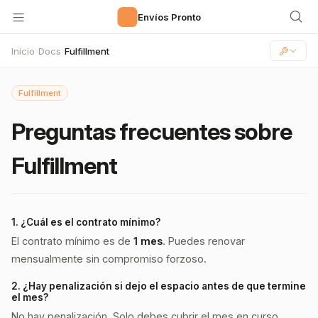
🚀
Envíos Pronto
Inicio
Docs
Fulfillment
›
›
Fulfillment
Preguntas frecuentes sobre
Fulfillment
1. ¿Cuál es el contrato mínimo?
El contrato mínimo es de
1 mes
. Puedes renovar
mensualmente sin compromiso forzoso.
2. ¿Hay penalización si dejo el espacio antes de que termine
el mes?
No hay penalización. Solo debes cubrir el mes en curso.