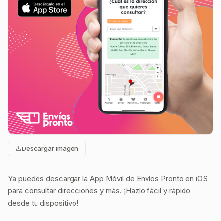
Descargar imagen
Ya puedes descargar la App Móvil de Envíos Pronto en iOS
para consultar direcciones y más. ¡Hazlo fácil y rápido
desde tu dispositivo!